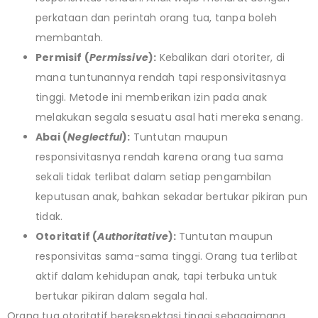
perkataan dan perintah orang tua, tanpa boleh
membantah.
Permisif (
Permissive
):
Kebalikan dari otoriter, di
mana tuntunannya rendah tapi responsivitasnya
tinggi. Metode ini memberikan izin pada anak
melakukan segala sesuatu asal hati mereka senang.
Abai (
Neglectful
):
Tuntutan maupun
responsivitasnya rendah karena orang tua sama
sekali tidak terlibat dalam setiap pengambilan
keputusan anak, bahkan sekadar bertukar pikiran pun
tidak.
Otoritatif (
Authoritative
):
Tuntutan maupun
responsivitas sama-sama tinggi. Orang tua terlibat
aktif dalam kehidupan anak, tapi terbuka untuk
bertukar pikiran dalam segala hal.
Orang tua otoritatif berekspektasi tinggi sebagaimana