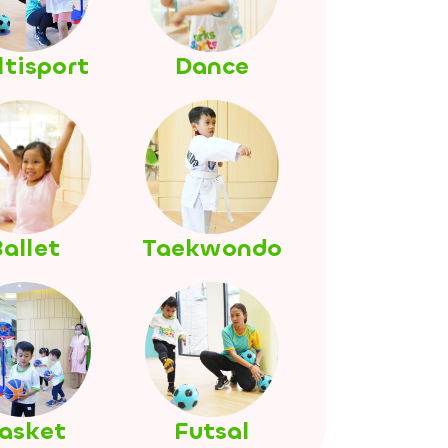
tisport
Dance
allet
Taekwondo
asket
Futsal