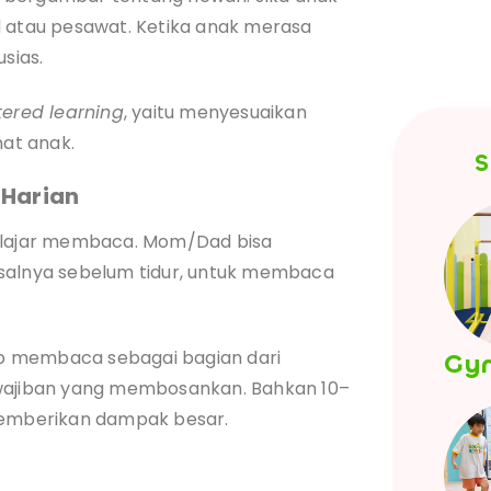
l atau pesawat. Ketika anak merasa
sias.
tered learning
, yaitu menyesuaikan
at anak.
S
 Harian
belajar membaca. Mom/Dad bisa
isalnya sebelum tidur, untuk membaca
p membaca sebagai bagian dari
Gy
ewajiban yang membosankan. Bahkan 10–
 memberikan dampak besar.