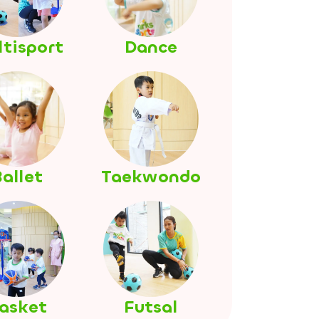
tisport
Dance
allet
Taekwondo
asket
Futsal