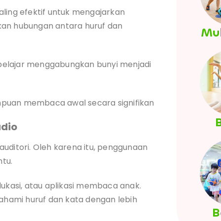
aling efektif untuk mengajarkan
kan hubungan antara huruf dan
Mul
k belajar menggabungkan bunyi menjadi
mpuan membaca awal secara signifikan
B
udio
uditori. Oleh karena itu, penggunaan
tu.
edukasi, atau aplikasi membaca anak.
hami huruf dan kata dengan lebih
B