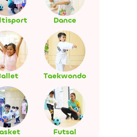
tisport
Dance
allet
Taekwondo
asket
Futsal