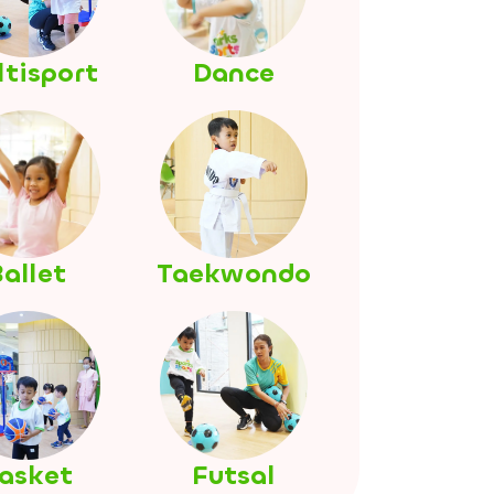
tisport
Dance
allet
Taekwondo
asket
Futsal