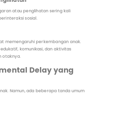
nglihatan
an atau penglihatan sering kali
rinteraksi sosial.
dapat memengaruhi perkembangan anak.
ukatif, komunikasi, dan aktivitas
 otaknya.
pmental Delay yang
anak. Namun, ada beberapa tanda umum