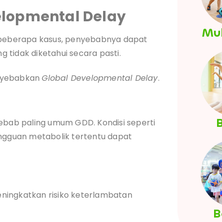
elopmental Delay
Mul
eberapa kasus, penyebabnya dapat
ng tidak diketahui secara pasti.
enyebabkan
Global Developmental Delay
.
B
yebab paling umum GDD. Kondisi seperti
angguan metabolik tertentu dapat
ningkatkan risiko keterlambatan
B