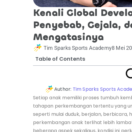
Kenali Global Devel
Penyebab, Gejala, d
Mengatasinya
Tim Sparks Sports Academy
8 Mei 2
Table of Contents
Author:
Tim Sparks Sports Acad
Setiap anak memiliki proses tumbuh ke
tahapan perkembangan tertentu yang um
seperti mulai duduk, berjalan, berbicara, h
perkembangan anak terlihat lebih lamba
beberapa aspek sekaligus, kondisi ini perlu