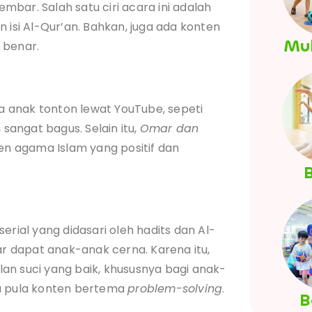
bar. Salah satu ciri acara ini adalah
si Al-Qur’an. Bahkan, juga ada konten
Mul
 benar.
sa anak tonton lewat YouTube, sepeti
sangat bagus. Selain itu,
Omar dan
n agama Islam yang positif dan
B
rial yang didasari oleh hadits dan Al-
 dapat anak-anak cerna. Karena itu,
ulan suci yang baik, khususnya bagi anak-
da pula konten bertema
problem-solving
.
B