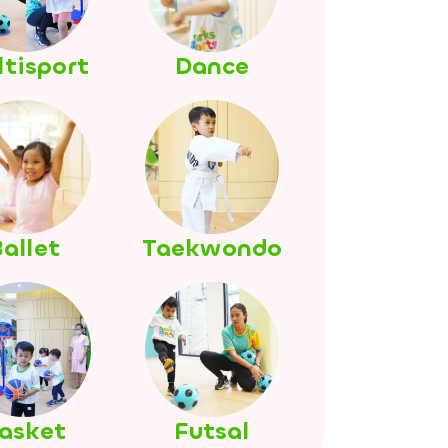
tisport
Dance
allet
Taekwondo
asket
Futsal