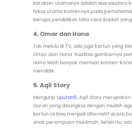
karakter utamanya adalah dua saudara kem
fokus utama kontennya pada pemahaman i
berupa pendidikan tata cara ibadah yang
4. Omar dan Hana
Tak melulu di TV, ada juga kartun yang bi
Omar dan Hana
. Kualitas gambarnya pun 
Hana
lebih banyak memuat konten-konte
mendidik.
5. Aqil Story
Mengutip
Liputan6
,
Aqil Story
merupakan se
Quran yang dibungkus dengan mudah agar
kartun ini bisa menjadi alternatif acara b
anak perempuan muslimah. Selain itu, a