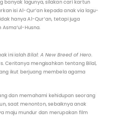
 banyak lagunya, silakan cari kartun
kan isi Al-Qur’an kepada anak via lagu-
idak hanya Al-Qur’an, tetapi juga
n Asma’ul-Husna.
k ini ialah
Bilal: A New Breed of Hero
.
is. Ceritanya mengisahkan tentang Bilal,
 yang ikut berjuang membela agama
ualang dan memahami kehidupan seorang
un, saat menonton, sebaiknya anak
nya maju mundur dan merupakan film