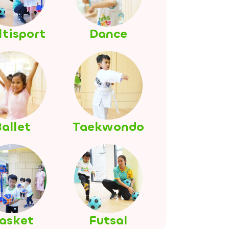
tisport
Dance
allet
Taekwondo
asket
Futsal