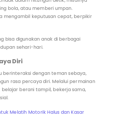
tindak dalam hitungan detik, misalnya
ng bola, atau memberi umpan.
 mengambil keputusan cepat, berpikir
.
ng bisa digunakan anak di berbagai
idupan sehari-hari.
ya Diri
u berinteraksi dengan teman sebaya,
gun rasa percaya diri. Melalui permainan
belajar berani tampil, bekerja sama,
ial.
ntuk Melatih Motorik Halus dan Kasar