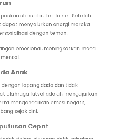
iran
epaskan stres dan kelelahan. Setelah
nak dapat menyalurkan energi mereka
bersosialisasi dengan teman.
bangan emosional, meningkatkan mood,
 mental.
pada Anak
n dengan lapang dada dan tidak
t olahraga futsal adalah mengajarkan
erta mengendalikan emosi negatif,
ang sejak dini.
putusan Cepat