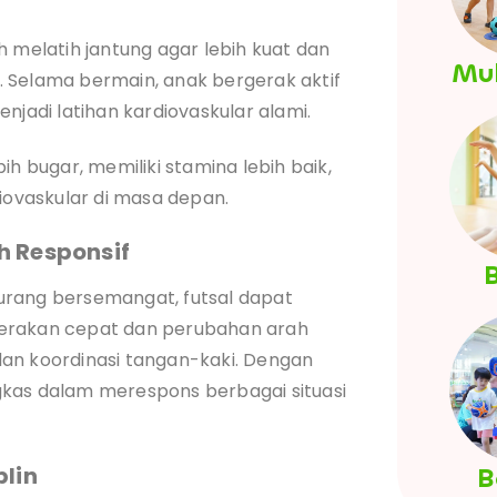
h melatih jantung agar lebih kuat dan
Mul
 Selama bermain, anak bergerak aktif
njadi latihan kardiovaskular alami.
ih bugar, memiliki stamina lebih baik,
diovaskular di masa depan.
h Responsif
B
urang bersemangat, futsal dapat
Gerakan cepat dan perubahan arah
an koordinasi tangan-kaki. Dengan
angkas dalam merespons berbagai situasi
B
plin