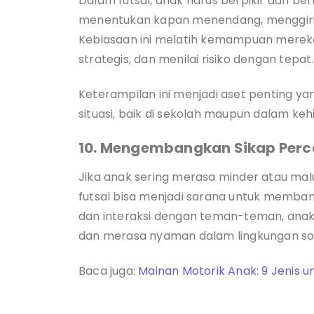
Dalam futsal, anak harus berpikir dan ber
menentukan kapan menendang, menggiri
Kebiasaan ini melatih kemampuan mereka
strategis, dan menilai risiko dengan tepat
Keterampilan ini menjadi aset penting ya
situasi, baik di sekolah maupun dalam keh
10. Mengembangkan Sikap Perca
Jika anak sering merasa minder atau mal
futsal bisa menjadi sarana untuk memban
dan interaksi dengan teman-teman, anak 
dan merasa nyaman dalam lingkungan sos
Baca juga:
Mainan Motorik Anak: 9 Jenis u