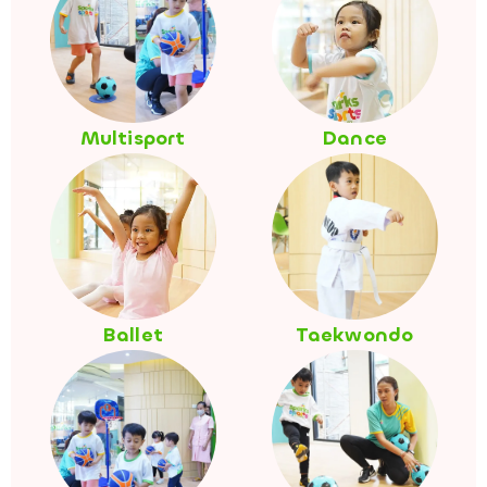
Multisport
Dance
Ballet
Taekwondo