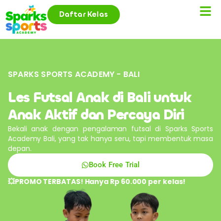
Daftar Kelas
SPARKS SPORTS ACADEMY - BALI
Les Futsal Anak di Bali untuk
Anak Aktif dan Percaya Diri
Bekali anak dengan pengalaman futsal di Sparks Sports
Academy Bali, yang tak hanya seru, tapi membentuk masa
depan.
Book Free Trial
💥PROMO TERBATAS! Hanya Rp 60.000 per kelas!