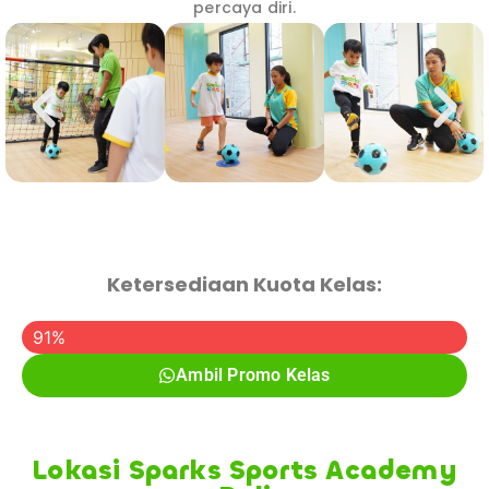
percaya diri.
Ketersediaan Kuota Kelas:
Promo Kelas Sudah Diambil
91%
Ambil Promo Kelas
Lokasi Sparks Sports Academy