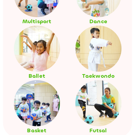
Multisport
Dance
Ballet
Taekwondo
Basket
Futsal