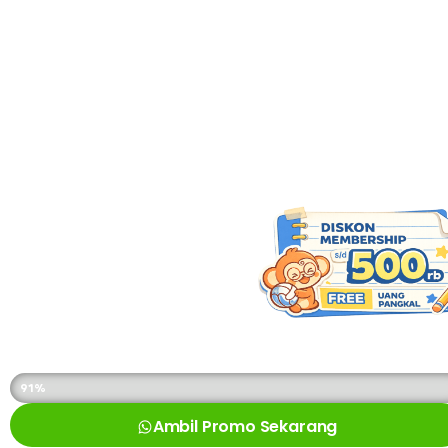
KUOTA PROMO SUDAH DIAMBIL
91%
Ambil Promo Sekarang