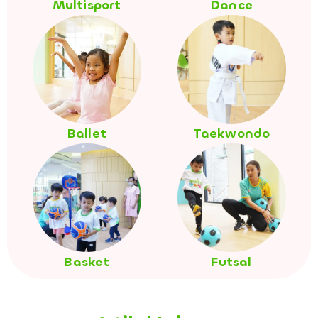
Multisport
Dance
Ballet
Taekwondo
Basket
Futsal