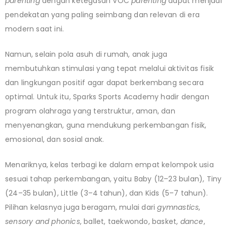
parenting
dengan ketegasan VOC
parenting
dapat menjadi
pendekatan yang paling seimbang dan relevan di era
modern saat ini.
Namun, selain pola asuh di rumah, anak juga
membutuhkan stimulasi yang tepat melalui aktivitas fisik
dan lingkungan positif agar dapat berkembang secara
optimal. Untuk itu, Sparks Sports Academy hadir dengan
program olahraga yang terstruktur, aman, dan
menyenangkan, guna mendukung perkembangan fisik,
emosional, dan sosial anak.
Menariknya, kelas terbagi ke dalam empat kelompok usia
sesuai tahap perkembangan, yaitu Baby (12–23 bulan), Tiny
(24–35 bulan), Little (3–4 tahun), dan Kids (5–7 tahun).
Pilihan kelasnya juga beragam, mulai dari
gymnastics
,
sensory and phonics
, ballet, taekwondo, basket,
dance
,