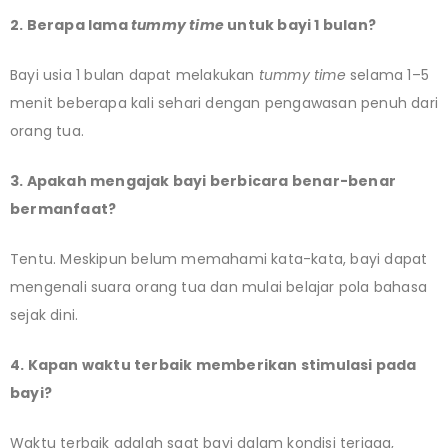
2. Berapa lama
tummy time
untuk bayi 1 bulan?
Bayi usia 1 bulan dapat melakukan
tummy time
selama 1–5
menit beberapa kali sehari dengan pengawasan penuh dari
orang tua.
3. Apakah mengajak bayi berbicara benar-benar
bermanfaat?
Tentu. Meskipun belum memahami kata-kata, bayi dapat
mengenali suara orang tua dan mulai belajar pola bahasa
sejak dini.
4. Kapan waktu terbaik memberikan stimulasi pada
bayi?
Waktu terbaik adalah saat bayi dalam kondisi terjaga,