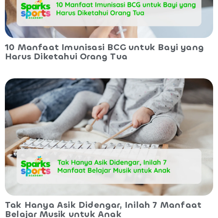
10 Manfaat Imunisasi BCG untuk Bayi yang
Harus Diketahui Orang Tua
Tak Hanya Asik Didengar, Inilah 7 Manfaat
Belajar Musik untuk Anak