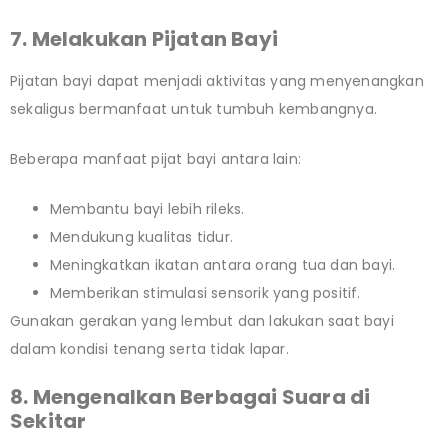
7. Melakukan Pijatan Bayi
Pijatan bayi dapat menjadi aktivitas yang menyenangkan
sekaligus bermanfaat untuk tumbuh kembangnya.
Beberapa manfaat pijat bayi antara lain:
Membantu bayi lebih rileks.
Mendukung kualitas tidur.
Meningkatkan ikatan antara orang tua dan bayi.
Memberikan stimulasi sensorik yang positif.
Gunakan gerakan yang lembut dan lakukan saat bayi
dalam kondisi tenang serta tidak lapar.
8. Mengenalkan Berbagai Suara di
Sekitar