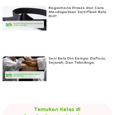
Bagaimana Proses dan Cara
Mendapatkan Sertifikat Bela
Diri?
Seni Bela Diri Kempo: Definisi,
Sejarah, Dan Tekniknya
Temukan Kelas di