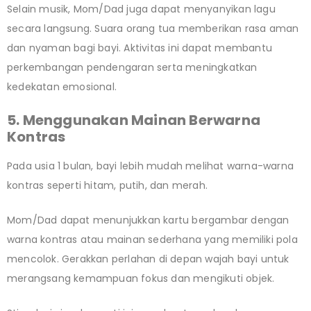
Selain musik, Mom/Dad juga dapat menyanyikan lagu
secara langsung. Suara orang tua memberikan rasa aman
dan nyaman bagi bayi. Aktivitas ini dapat membantu
perkembangan pendengaran serta meningkatkan
kedekatan emosional.
5. Menggunakan Mainan Berwarna
Kontras
Pada usia 1 bulan, bayi lebih mudah melihat warna-warna
kontras seperti hitam, putih, dan merah.
Mom/Dad dapat menunjukkan kartu bergambar dengan
warna kontras atau mainan sederhana yang memiliki pola
mencolok. Gerakkan perlahan di depan wajah bayi untuk
merangsang kemampuan fokus dan mengikuti objek.