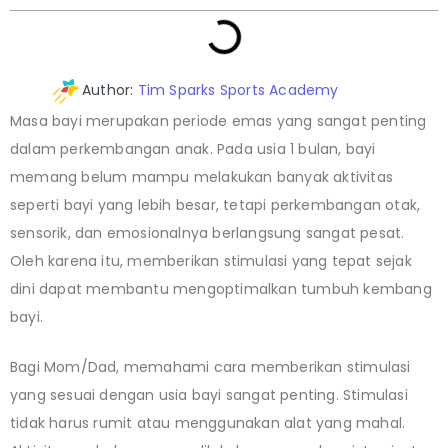
Author:
Tim Sparks Sports Academy
Masa bayi merupakan periode emas yang sangat penting
dalam perkembangan anak. Pada usia 1 bulan, bayi
memang belum mampu melakukan banyak aktivitas
seperti bayi yang lebih besar, tetapi perkembangan otak,
sensorik, dan emosionalnya berlangsung sangat pesat.
Oleh karena itu, memberikan stimulasi yang tepat sejak
dini dapat membantu mengoptimalkan tumbuh kembang
bayi.
Bagi Mom/Dad, memahami cara memberikan stimulasi
yang sesuai dengan usia bayi sangat penting. Stimulasi
tidak harus rumit atau menggunakan alat yang mahal.