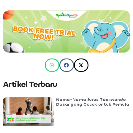
Artikel Terbaru
Nama-Nama Jurus Taekwondo
Dasar yang Cocok untuk Pemula