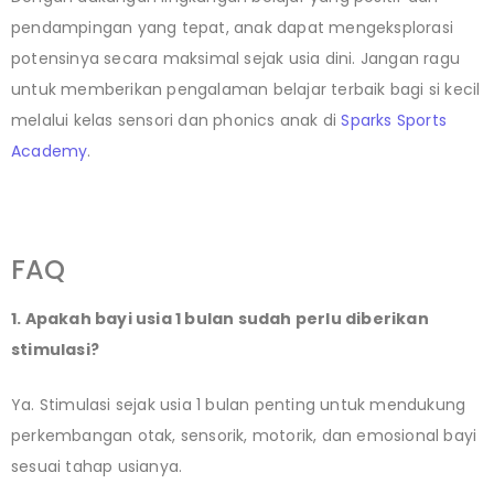
pendampingan yang tepat, anak dapat mengeksplorasi
potensinya secara maksimal sejak usia dini. Jangan ragu
untuk memberikan pengalaman belajar terbaik bagi si kecil
melalui kelas sensori dan phonics anak di
Sparks Sports
Academy
.
FAQ
1. Apakah bayi usia 1 bulan sudah perlu diberikan
stimulasi?
Ya. Stimulasi sejak usia 1 bulan penting untuk mendukung
perkembangan otak, sensorik, motorik, dan emosional bayi
sesuai tahap usianya.