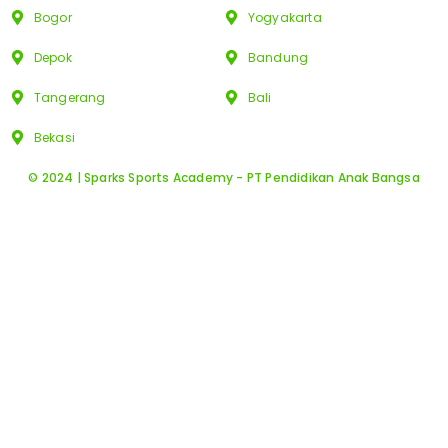
Bogor
Yogyakarta
Depok
Bandung
Tangerang
Bali
Bekasi
© 2024 | Sparks Sports Academy - PT Pendidikan Anak Bangsa