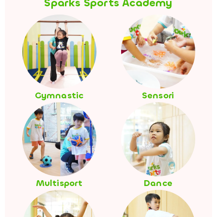
Sparks Sports Academy
Gymnastic
Sensori
Multisport
Dance