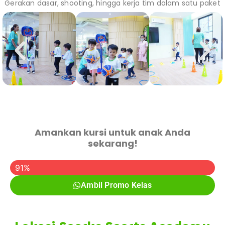
Gerakan dasar, shooting, hingga kerja tim dalam satu paket
Amankan kursi untuk anak Anda
sekarang!
Promo Kelas Sudah Diambil
91%
Ambil Promo Kelas