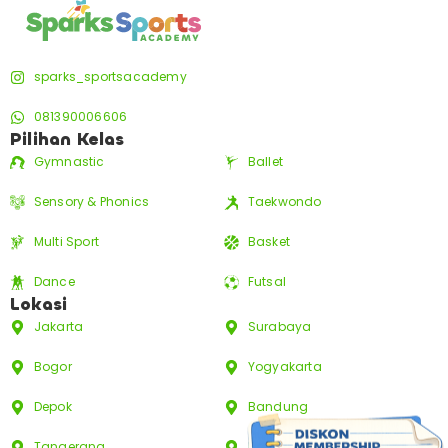
sparks_sportsacademy
081390006606
Pilihan Kelas
Gymnastic
Ballet
Sensory & Phonics
Taekwondo
Multi Sport
Basket
Dance
Futsal
Lokasi
Jakarta
Surabaya
Bogor
Yogyakarta
Depok
Bandung
Tangerang
Bali