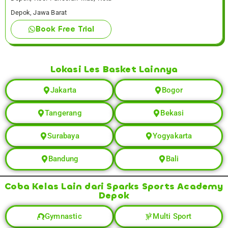
Depok, Jawa Barat
Book Free Trial
Lokasi Les Basket Lainnya
Jakarta
Bogor
Tangerang
Bekasi
Surabaya
Yogyakarta
Bandung
Bali
Coba Kelas Lain dari Sparks Sports Academy
Depok
Gymnastic
Multi Sport