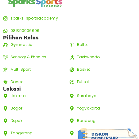
sparks_sportsacademy
081390006606
Pilihan Kelas
Gymnastic
Ballet
Sensory & Phonics
Taekwondo
Multi Sport
Basket
Dance
Futsal
Lokasi
Jakarta
Surabaya
Bogor
Yogyakarta
Depok
Bandung
Tangerang
Bali