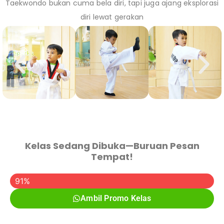
Taekwondo bukan cuma bela diri, tapi juga ajang eksplorasi
diri lewat gerakan
Kelas Sedang Dibuka—Buruan Pesan
Tempat!
Promo Kelas Sudah Diambil
91%
Ambil Promo Kelas