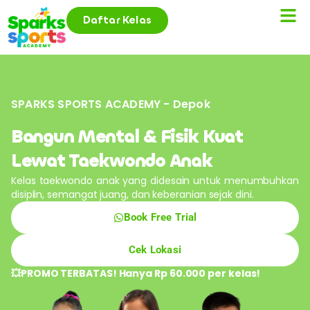
Daftar Kelas
SPARKS SPORTS ACADEMY - Depok
Bangun Mental & Fisik Kuat
Lewat Taekwondo Anak
Kelas taekwondo anak yang didesain untuk menumbuhkan
disiplin, semangat juang, dan keberanian sejak dini.
Book Free Trial
Cek Lokasi
💥PROMO TERBATAS! Hanya Rp 60.000 per kelas!