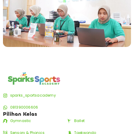
sparks_sportsacademy
081390006606
Pilihan Kelas
Gymnastic
Ballet
Sensory & Phonics
Taekwondo