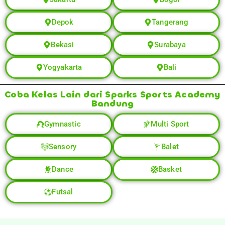
Depok
Tangerang
Bekasi
Surabaya
Yogyakarta
Bali
Coba Kelas Lain dari Sparks Sports Academy
Bandung
Gymnastic
Multi Sport
Sensory
Balet
Dance
Basket
Futsal