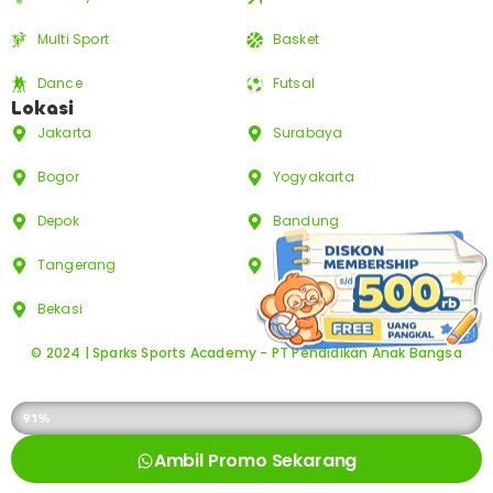
Multi Sport
Basket
Dance
Futsal
Lokasi
Jakarta
Surabaya
Bogor
Yogyakarta
Depok
Bandung
Tangerang
Bali
Bekasi
© 2024 | Sparks Sports Academy - PT Pendidikan Anak Bangsa
KUOTA PROMO SUDAH DIAMBIL
91%
Ambil Promo Sekarang