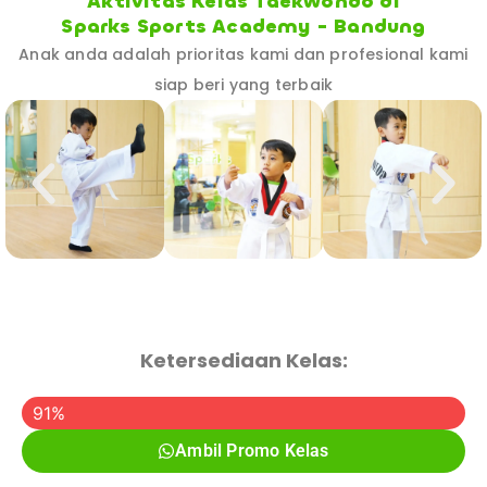
Aktivitas Kelas Taekwondo di
Sparks Sports Academy - Bandung
Anak anda adalah prioritas kami dan profesional kami
siap beri yang terbaik
Ketersediaan Kelas:
Promo Kelas Sudah Diambil
91%
Ambil Promo Kelas