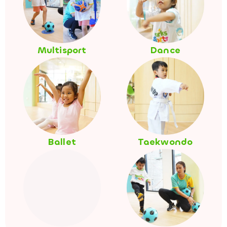
Multisport
Dance
Ballet
Taekwondo