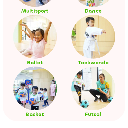
Multisport
Dance
Ballet
Taekwondo
Basket
Futsal